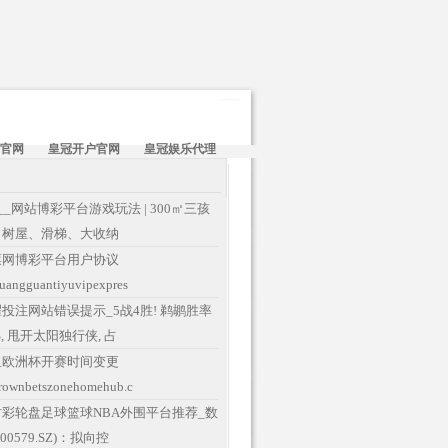
官网
皇冠开户官网
皇冠娱乐代理
T__网站博彩平台游戏玩法 | 300㎡三孩
：树屋、滑梯、大收纳
票网博彩平台用户协议
angguantiyuvipexpres
投注网站错误提示_5战4胜! 鹈鹕胜率
, 甩开太阳独行侠, 占
鱼欧洲杯开赛时间变更
ownbetszonehomehub.c
彩轮盘足球篮球NBA外围平台推荐_数
00579.SZ)：拟向控