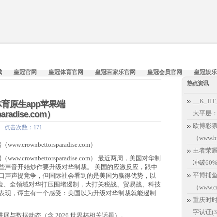
城
皇冠官网
皇冠体育官网
皇冠百家乐官网
皇冠会员官网
皇冠娱乐
热点资讯
__K_H
体育原生app苹果端
paradise.com）
大平层
欧博彩
:51 点击次数：171
（www.hu
rownbettorsparadise.com）
王者荣耀
.crownbettorsparadise.com） 最近两周，美国对华制
冲破60%
些声音开始炒作要升级对华制裁。 美国的应激反应，跟中
平博捕
口口声声提竞争，但国际社会看到的是美国为赢得优势，以
位、全领域对华打压围堵遏制，大打关税战、贸易战、科技
（www.cr
种表现，谭主有一个感受：美国以为升级对华制裁就能遏制
重庆时时
字认证(3
与数据动态（含 2026 世界杯相关话题）。