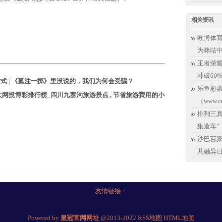
相关资讯
欧博体育
为咪咕中
王者荣耀
冲破60%
式 | 《孤注一掷》里没说的，我们为何会受骗？
乐鱼彩
大网投博彩排行榜_四川九寨沟旅游景点 , 节省旅游费用的小
（www.cr
排列三真
集造车”
沙巴百
共融异
友情链接：
Powered by
皇冠官网网址
@2013-2022
RSS地图
HTML地图