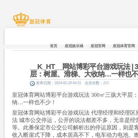
首页
皇冠娱乐城
皇冠官网
皇冠体育官网
__K_HT__网站博彩平台游戏玩法 |
层：树屋、滑梯、大收纳…一样也
发布日期：2024-02-20 04:32 点击次数：215
皇冠体育网站博彩平台游戏玩法 300㎡三孩大平层
纳…一样也不少！
皇冠体育网站博彩平台游戏玩法 代理经理和经理区
法 城市公交停运，公开的说法都差不多，无非是经
等。此番保定市公交公司解析出的停运原因，则是
收入断崖式下降，成本居高不下，电车动力电池、