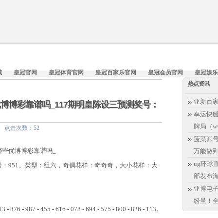
城
皇冠官网
皇冠体育官网
皇冠百家乐官网
皇冠会员官网
皇冠娱乐
热点资讯
亚新百家乐
博博彩靠谱吗_117期明皇陈设三预测奖号：
幸运快
牌局（www
:31 点击次数：52
菠菜账号
哪些优博博彩靠谱吗_
万能做到
ug环球
号：951。类型：组六，奇偶花样：奇奇奇，大小花样：大
部发布
亚博电子
纷呈！
613 - 876 - 987 - 455 - 616 - 078 - 694 - 575 - 800 - 826 - 113。