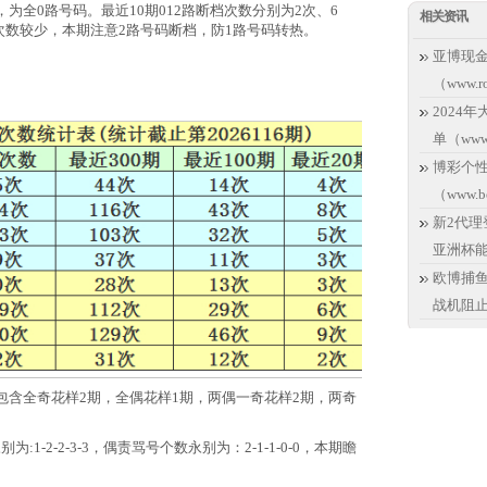
为全0路号码。最近10期012路断档次数分别为2次、6
相关资讯
档次数较少，本期注意2路号码断档，防1路号码转热。
亚博现金
（www.ro
2024
单（www.c
博彩个
（www.be
新2代理
亚洲杯能
欧博捕鱼
战机阻
含全奇花样2期，全偶花样1期，两偶一奇花样2期，两奇
2-2-3-3，偶责骂号个数永别为：2-1-1-0-0，本期瞻