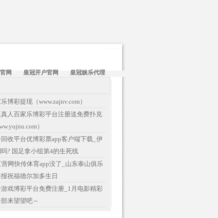
官网
皇冠开户官网
皇冠娱乐代理
博彩提现（www.zajnv.com）
艇真人百家乐博彩平台注册送免费扑克
.yujnu.com）
回收平台优博彩票app客户端下载_伊
吗? 国足拿小组第4的生死线
直营网快传体育app没了_山东泰山俱乐
海报祝福德尔加多生日
游戏博彩平台免费注册_1月电影精彩
全部来望望吧～