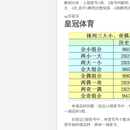
断档分析：上期奖号1路、2路号码断档，
次、4次,其中1断档次数较多，0路断
ag百家乐
皇冠体育
奇偶花样判断：前边10期奖号中，包
一偶花样5期。
在前边5期奖号中，奇责骂号个数永别为:1-
望开独特偶花样：两奇一偶奖号。