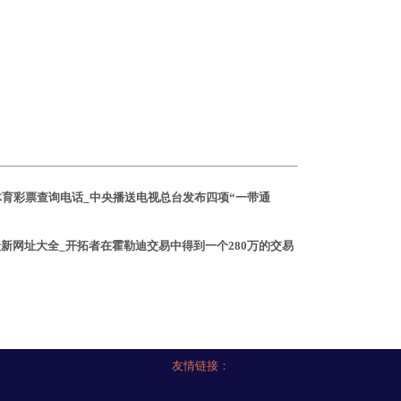
体育彩票查询电话_中央播送电视总台发布四项“一带通
新网址大全_开拓者在霍勒迪交易中得到一个280万的交易
友情链接：