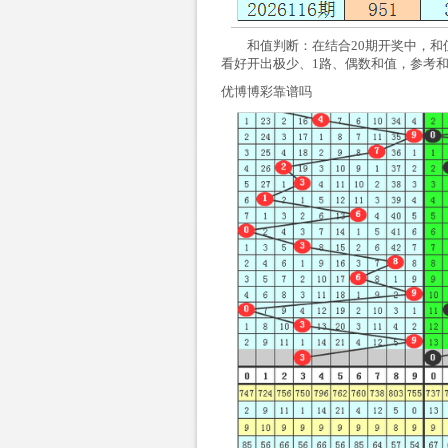
和值判断：在结合20期开奖中，和值大小比开
看好开出极少、1路、偶数和值，参考和
优博博彩靠谱吗