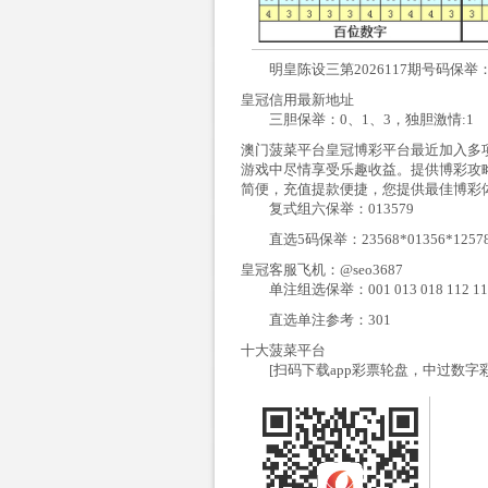
明皇陈设三第2026117期号码保举
皇冠信用最新地址
三胆保举：0、1、3，独胆激情:1
澳门菠菜平台皇冠博彩平台最近加入多
游戏中尽情享受乐趣收益。提供博彩攻
简便，充值提款便捷，您提供最佳博彩
复式组六保举：013579
直选5码保举：23568*01356*1257
皇冠客服飞机：@seo3687
单注组选保举：001 013 018 112 113 119 
直选单注参考：301
十大菠菜平台
[扫码下载app彩票轮盘，中过数字彩