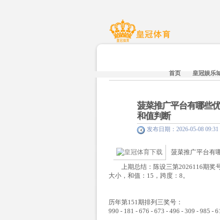
首页
皇冠娱乐
菠菜推广平台有哪些优
和值判断
发布日期：2026-05-08 09
菠菜推广平台有
上期总结：陈设三第2026116期奖
大小，和值：15，跨度：8。
历年第151期排列三奖号：
990 - 181 - 676 - 673 - 496 - 309 - 985 - 