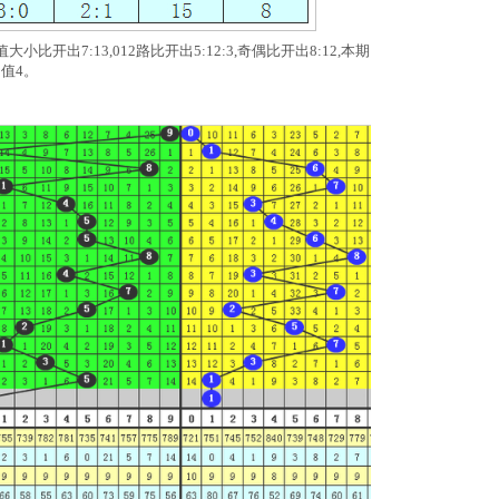
出7:13,012路比开出5:12:3,奇偶比开出8:12,本期
值4。