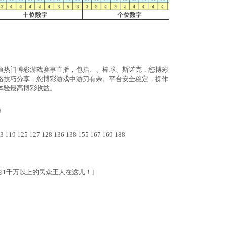
：
项热门博彩游戏赛事直播，包括、、棒球、斯诺克，您博彩
略技巧分享，您博彩游戏中游刃有余。平台安全稳定，操作
体验最高博彩收益。
8
125 127 128 136 138 155 167 169 188
1千万以上的民众王人在这儿！]