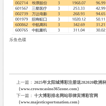
乐鱼色碟
上一篇：
2025年太阳城博彩注册送282020欧
（www.crowncasino365zone.com）
下一篇：
十大博彩排名网站菲律宾博彩官网
（www.majesticsportsnation.com）