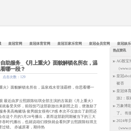
城
皇冠官网
皇冠体育官网
皇冠百家乐官网
皇冠会员官网
皇冠娱乐
热点资讯
AG骰宝
自助服务_《月上重火》面貌解锁名所在，温
思看哪一段？
（www.cr
皇冠ab
:56 点击次数：129
被否
上重火》面貌解锁名所在，温泉戏水登顶霸榜，你思看哪一
皇冠体育
游2：双
眼 最近由罗云熙跟陈钰琪全部主演的古装剧《月上重火》
万象博彩
候就备受关怀，前段技巧这部剧放出来剧照之后，便激励了
服务美高梅赌场 俊男靓女很有CP感 本次不仅放出了剧照还
了。 衔
在这个月的5月28号播出，甚而这部剧同期被当下的三大
2024年
并吞时代播出，也就说咱们很快就会看到罗云熙跟陈钰琪主
要过错。 赤诚原著，期待热
（www.cr