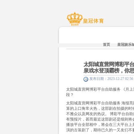
首页
皇冠娱乐
太阳城直营网博彩平台
泉戏水登顶霸榜，你
发布日期：2023-12-27 02
太阳城直营网博彩平台自助服务 《月
段？
太阳城直营网博彩平台自助服务 海报亮
算的上口角常火热，这部剧在拍摄的时
不雅众以及网友的热议。 博彩平台自助
有预报片，甚而最近这部剧还是细则将会
播放平台全部相中，将会在三大平台上
演的古装剧了，期待已久的一又友们不