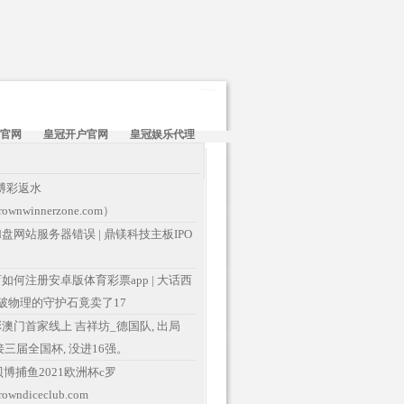
官网
皇冠开户官网
皇冠娱乐代理
博彩返水
ownwinnerzone.com）
cd盘网站服务器错误 | 鼎镁科技主板IPO
如何注册安卓版体育彩票app | 大话西
破物理的守护石竟卖了17
澳门首家线上 吉祥坊_德国队, 出局
接三届全国杯, 没进16强。
贝博捕鱼2021欧洲杯c罗
owndiceclub.com