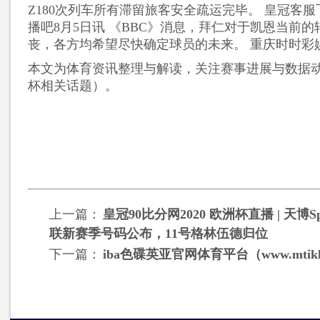
Z180次列车所有滞留旅客安全疏运完毕。 皇冠客服飞机
播吧8月5日讯 《BBC》消息，拜仁对于凯恩当前
丧，各方均希望尽快确定球员的未来。 重庆时时彩娱乐城
本文为体育资讯整理与解读，关注赛事进展与数据动态（
杯相关话题）。
上一篇：
皇冠90比分网2020 欧洲杯直播 | 天博S
联新赛季号码公布，11号格林伍德归位
下一篇：
iba色碟英亚官网体育平台（www.mtikl