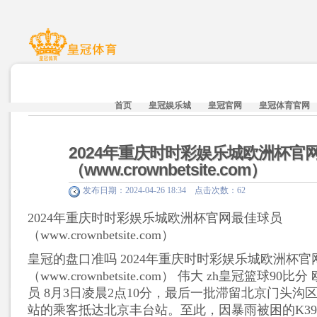
首页
皇冠娱乐城
皇冠官网
皇冠体育官网
2024年重庆时时彩娱乐城欧洲杯官
（www.crownbetsite.com）
发布日期：2024-04-26 18:34 点击次数：62
2024年重庆时时彩娱乐城欧洲杯官网最佳球员
（www.crownbetsite.com）
皇冠的盘口准吗 2024年重庆时时彩娱乐城欧洲杯
（www.crownbetsite.com） 伟大 zh皇冠篮球9
员 8月3日凌晨2点10分，最后一批滞留北京门头沟
站的乘客抵达北京丰台站。至此，因暴雨被困的K396