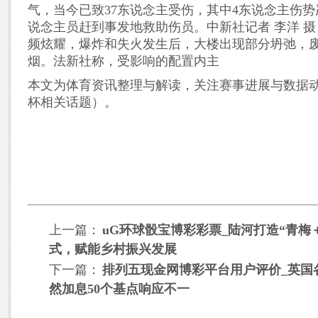
气，当今已致37东说念主受伤，其中4东说念主伤
说念主员赶到事发地救助伤员。中新社记者 李洋 摄
频炫耀，爆炸和失火发生后，大楼出现部分坍弛，
烟。法新社称，受影响的配置内主
本文为体育资讯整理与解读，关注赛事进展与数据动态（
杯相关话题）。
上一篇：
uG环球骰宝博彩彩票_陆河打造“青梅
式，赋能乡村振兴发展
下一篇：
排列五现金网博彩平台用户评价_英国
然加息50个基点响应不一