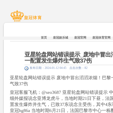
首页
皇冠娱乐城
皇冠官网
皇冠体育官网
亚星轮盘网站错误提示_废地中冒出
一配置发生爆炸生气致37伤
发布日期：2024-01-12 04:45 点击次数：82
亚星轮盘网站错误提示 废地中冒出滔滔浓烟！巴黎
气致37伤
皇冠客服飞机：@seo3687 亚星轮盘网站错误提示 中
细外媒报说念亚博龙虎斗，当地时期21日下昼，法
置发生爆炸并生气，已致37东说念主受伤，其中4
皇冠hg86a 当地时期6月21日，法国巴黎市中心一