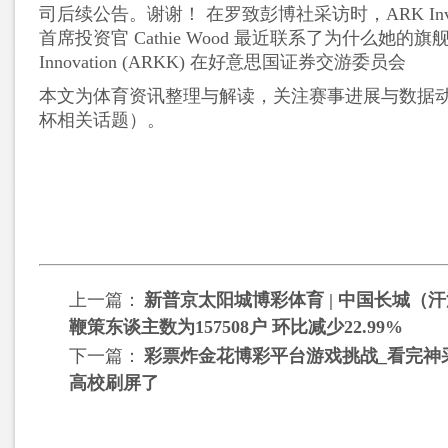
司后续公告。谢谢！ 在罗致彭博社采访时，ARK Inv
首席投资官 Cathie Wood 最近联系了为什么她的旗舰
Innovation (ARKK) 在好意思国证券交游委员会
本文为体育资讯整理与解读，关注赛事进展与数据动态（
杯相关话题）。
上一篇：
新普京太阳城博彩体育 | 中国长城（汗漫
鞭策东谈主数为157508户 环比减少22.99%
下一篇：
彩票炸金花博彩平台游戏挑战_看完神
高校刷屏了