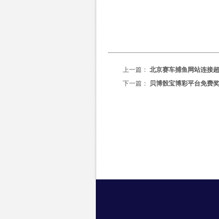
上一篇：
北京赛车捕鱼网站连接超
下一篇：
贝博骰宝博彩平台免费奖金（www