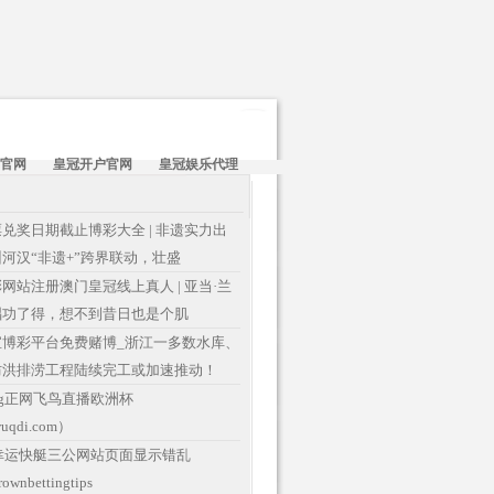
官网
皇冠开户官网
皇冠娱乐代理
兑奖日期截止博彩大全 | 非遗实力出
河汉“非遗+”跨界联动，壮盛
网站注册澳门皇冠线上真人 | 亚当·兰
唱功了得，想不到昔日也是个肌
宝博彩平台免费赌博_浙江一多数水库、
防洪排涝工程陆续完工或加速推动！
年ag正网飞鸟直播欧洲杯
uqdi.com）
年幸运快艇三公网站页面显示错乱
ownbettingtips