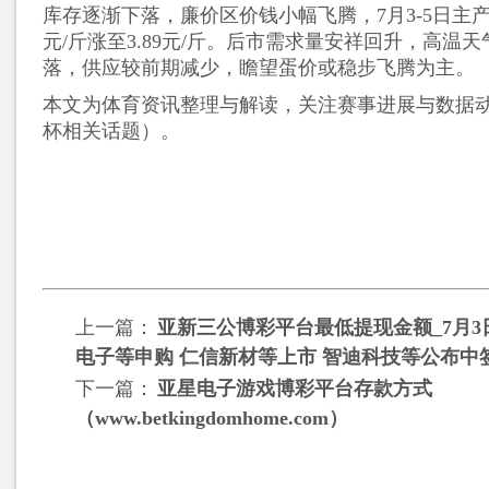
库存逐渐下落，廉价区价钱小幅飞腾，7月3-5日主产
元/斤涨至3.89元/斤。后市需求量安祥回升，高温
落，供应较前期减少，瞻望蛋价或稳步飞腾为主。
本文为体育资讯整理与解读，关注赛事进展与数据动态（
杯相关话题）。
上一篇：
亚新三公博彩平台最低提现金额_7月
电子等申购 仁信新材等上市 智迪科技等公布中
下一篇：
亚星电子游戏博彩平台存款方式
（www.betkingdomhome.com）