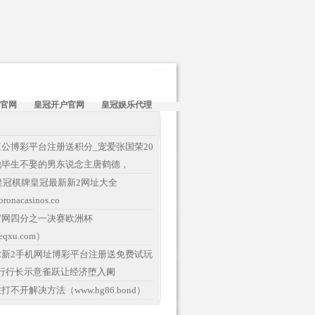
官网
皇冠开户官网
皇冠娱乐代理
公博彩平台注册送积分_宠爱张国荣20
他毕生不娶的男东说念主唐鹤德，
年皇冠棋牌皇冠最新新2网址大全
ronacasinos.co
官网四分之一决赛欧洲杯
eqxu.com）
球新2手机网址博彩平台注册送免费试玩
央行行长示意雀跃让经济堕入阑
不开解决方法（www.hg86.bond）