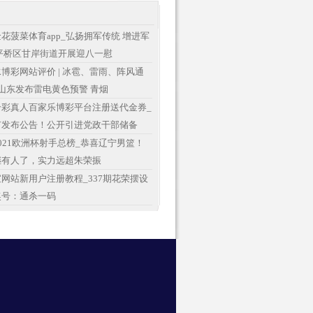
花菠菜体育app_弘扬拥军传统 增进军
平桥区甘岸街道开展迎八一慰
博彩网站评价 | 冰雹、雷雨、阵风通
 山东发布雷电黄色预警 青烟
合彩真人百家乐博彩平台注册送代金券_
市发布公告！公开引进党政干部储备
2021欧洲杯射手总榜_恭喜辽宁男篮！
继有人了，实力远超朱荣振
网站新用户注册教程_337期花荣摆设
奖号：通杀一码