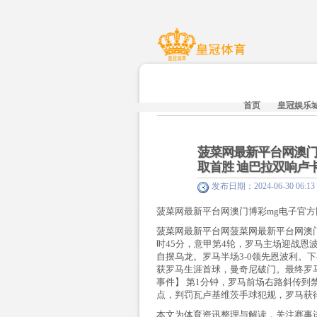
首页
皇冠娱乐
菠菜网最新平台网澳门博
取首胜 迪巴拉双响卢
发布日期：2024-06-30 06
菠菜网最新平台网澳门博彩mg电子官方网
菠菜网最新平台网菠菜网最新平台网澳门博
时45分，意甲第4轮，罗马主场迎战恩
自摆乌龙。罗马半场3-0领先恩波利。
获罗马生涯首球，曼奇尼破门。最终罗马
事件】 第1分钟，罗马前场右路斜传
点，判罚瓦卢基维茨手球犯规，罗马获
本文为体育资讯整理与解读，关注赛事进展