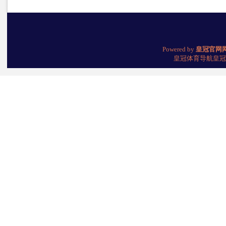
Powered by
皇冠官网
皇冠体育导航
皇冠