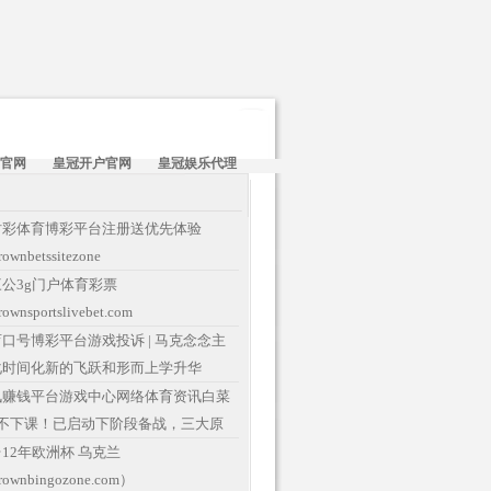
官网
皇冠开户官网
皇冠娱乐代理
时彩体育博彩平台注册送优先体验
ownbetssitezone
公3g门户体育彩票
ownsportslivebet.com
口号博彩平台游戏投诉 | 马克念念主
化时间化新的飞跃和形而上学升华
讯赚钱平台游戏中心网络体育资讯白菜
万不下课！已启动下阶段备战，三大原
12年欧洲杯 乌克兰
rownbingozone.com）