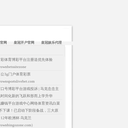
官网
皇冠开户官网
皇冠娱乐代理
时彩体育博彩平台注册送优先体验
ownbetssitezone
公3g门户体育彩票
ownsportslivebet.com
口号博彩平台游戏投诉 | 马克念念主
化时间化新的飞跃和形而上学升华
讯赚钱平台游戏中心网络体育资讯白菜
万不下课！已启动下阶段备战，三大原
12年欧洲杯 乌克兰
rownbingozone.com）