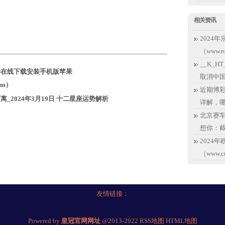
相关资讯
2024
（www.ro
__K_H
件在线下载安装手机版苹果
取消中国
com）
近期博
_2024年3月19日 十二星座运势解析
详解，
北京赛
想你：截
2024
（www.cr
友情链接：
Powered by
皇冠官网网址
@2013-2022
RSS地图
HTML地图