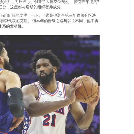
珍摄力，为外线弓手创造了大批空位契机。 麦克布莱德的7
记三分，这些都与唐斯的组织密弗成分。
为咱们特地专注于当下。 ”这是他聚合第三年参预分区决
两个赛季代表尼克斯。 但本年的晋级之路与以往不同，他不再
体系的发动机。