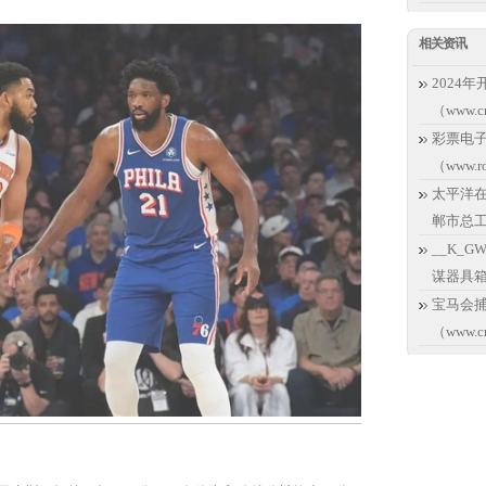
相关资讯
2024
（www.c
彩票电
（www.ro
太平洋
郸市总工
__K_G
谋器具箱
宝马会捕
（www.cr