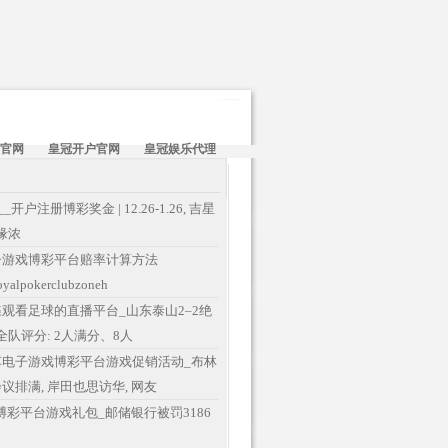
官网
皇冠开户官网
皇冠娱乐代理
__开户注册博彩奖金 | 12.26-1.26, 吉星
情缘浓
子游戏博彩平台赔率计算方法
yalpokerclubzoneh
观看足球的直播平台_山东泰山2–2绝
 全队评分: 2人满分、8人
车电子游戏博彩平台游戏促销活动_布林
议排满, 岸田也思访华, 网友
博彩平台游戏礼包_邮储银行被罚3186