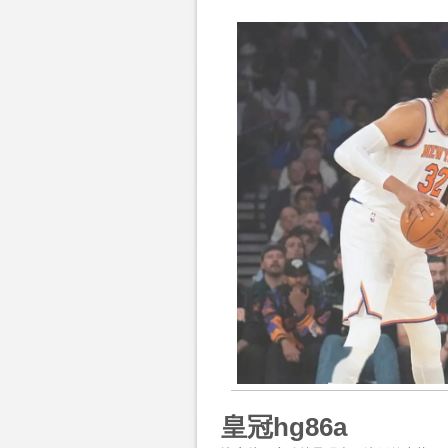
皇冠hg86a