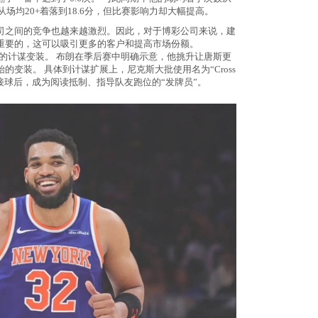
分从场均20+着落到18.6分，但比赛影响力却大幅提高。
司之间的竞争也越来越激烈。因此，对于博彩公司来说，建
重要的，这可以吸引更多的客户和提高市场份额。
的计谋变装。 布朗在季后赛中明确示意，他挑升让唐斯更
变装。 具体到计谋扩展上，尼克斯大批使用名为“Cross
低位接球后，成为阅读抵制、指导队友跑位的“发牌员”。