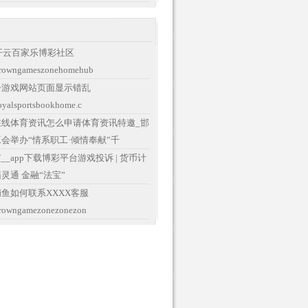
年开云百家乐博彩社区
rowngameszonehomehub
子游戏网站页面显示错乱
yalsportsbookhome.c
在线体育资讯怎么申请体育资讯特邀_邯
会举办“情系职工·倾情奉献”千
W__app下载博彩平台游戏投诉 | 货币计
灵通 金融“法宝”
鱼如何联系XXXX客服
owngamezonezonezon