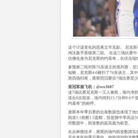
这个计谋变化的恶果立竿见影。 尼克斯
淘汰敌手晋级第二轮。 在这三场比赛中，
仿佛化身为尼克斯的约基奇，在伏击端
参预第二轮对阵76东谈主的系列赛，尼
知晓，尼克斯4-0横扫了76东谈主，
第四场扫尾，唐斯照旧聚合7场比赛至少
皇冠客服飞机：@seo3687
这7场比赛尼克斯一王人奏凯，场均净胜敌
送出8次助攻，场均得到15.7分和9.6
约基奇”的称呼。
唐斯本年季后赛的合座数据也体现了他全面的
助攻1.1抢断1.5盖帽，投篮掷中率高达5
些数据中，助攻数的提高最为权贵。
在丛林狼技术，唐斯的场均助攻数踏实在3
是在本年的季后赛中，他的场均助攻数翻