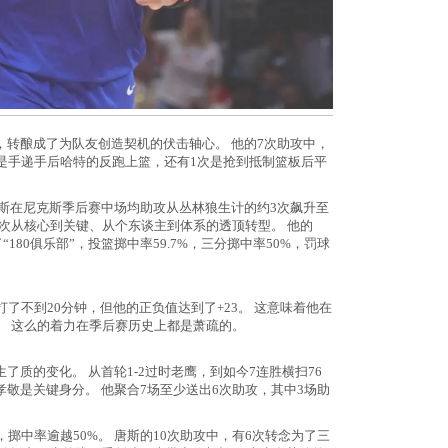
，转酿成了为队友创造契机的伏击轴心。 他的7次助攻中，
是手递手后哈特的反跑上篮，还有1次是抢到抵制篮板后平
唐斯在尼克斯季后赛中场均助攻从丛林狼生计的约3次飙升至
一次从核心到关键、从个东谈主到体系的透顶转型。 他的
“180俱乐部”，投篮掷中率59.7%，三分掷中率50%，罚球
了不到20分钟，但他的正负值达到了+23。 这意味着他在
。 这么的着力在季后赛历史上都是萧疏的。
质的变化。 从首轮1-2过时老鹰，到如今7连胜横扫76
敬是关键身分。 他聚合7场至少送出6次助攻，其中3场助
掷中率逾越50%。 唐斯的10次助攻中，有6次转念为了三