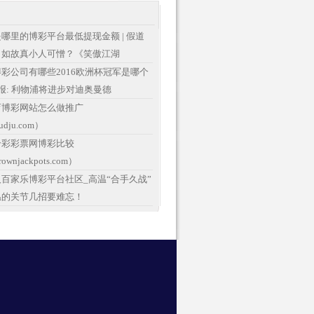
是哪里的博彩平台最低提现金额 | 假道
？如故真小人可憎？《笑傲江湖
彩公司有哪些2016欧洲杯冠军是哪个
报: 利物浦将进步对迪奥曼德
育博彩网站怎么做推广
udju.com）
合彩彩票网博彩比较
ownjackpots.com）
百家乐博彩平台社区_高温“合手久战”
温的关节几招要难忘！