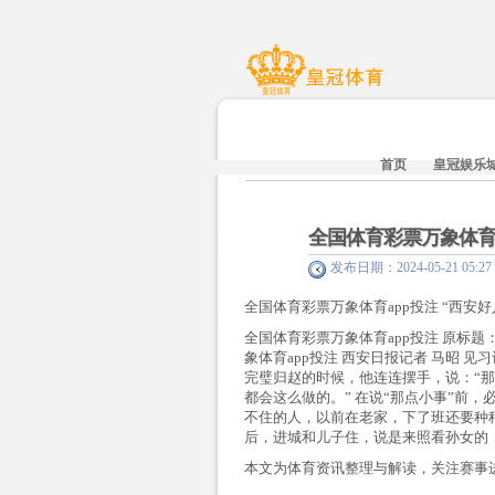
首页
皇冠娱乐
全国体育彩票万象体育a
发布日期：2024-05-21 05
全国体育彩票万象体育app投注 “西安好
全国体育彩票万象体育app投注 原标题
象体育app投注 西安日报记者 马昭 见
完璧归赵的时候，他连连摆手，说：“
都会这么做的。” 在说“那点小事”前，
不住的人，以前在老家，下了班还要种
后，进城和儿子住，说是来照看孙女的
本文为体育资讯整理与解读，关注赛事进展