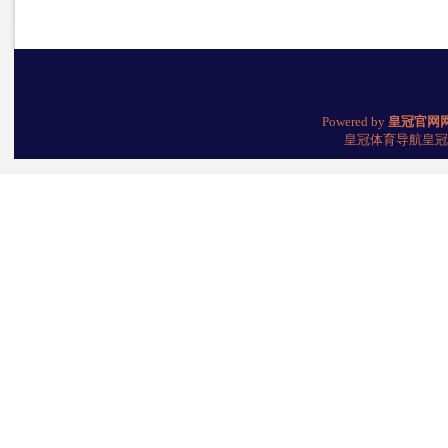
Powered by
皇冠官网
皇冠体育导航
皇冠