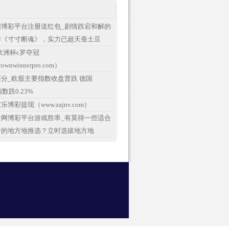
网博彩平台注册送红包_剧情跌宕和解的
作《寸寸断魂》，实力已超天蚕土豆
公欧洲杯c罗夺冠
ownwinnerpro.com）
买分_欧股主要指数收盘普跌 德国
指数跌0.23%
博彩提现（www.zajnv.com）
金网博彩平台游戏胜率_有莫得一些适合
行的地方地推选？立时选拔地方地