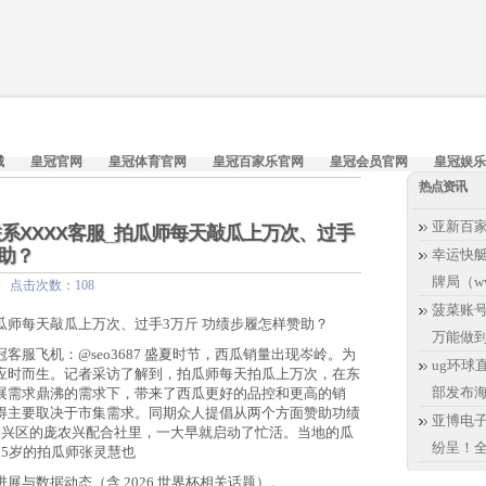
城
皇冠官网
皇冠体育官网
皇冠百家乐官网
皇冠会员官网
皇冠娱乐
热点资讯
亚新百家乐
系XXXX客服_拍瓜师每天敲瓜上万次、过手
赞助？
幸运快
牌局（www
:49 点击次数：108
菠菜账号
拍瓜师每天敲瓜上万次、过手3万斤 功绩步履怎样赞助？
万能做到
客服飞机：@seo3687 盛夏时节，西瓜销量出现岑岭。为
ug环球
应时而生。记者采访了解到，拍瓜师每天拍瓜上万次，在东
部发布
展需求鼎沸的需求下，带来了西瓜更好的品控和更高的销
得主要取决于市集需求。同期众人提倡从两个方面赞助功绩
亚博电子
市大兴区的庞农兴配合社里，一大早就启动了忙活。当地的瓜
纷呈！
5岁的拍瓜师张灵慧也
与数据动态（含 2026 世界杯相关话题）。