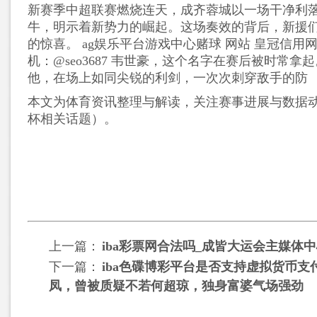
新赛季中超联赛燃烧连天，成齐蓉城以一场干净利落
牛，明示着新势力的崛起。这场奏效的背后，新援
的惊喜。 ag娱乐平台游戏中心赌球 网站 皇冠信用
机：@seo3687 韦世豪，这个名字在赛后被时常拿
他，在场上如同尖锐的利剑，一次次刺穿敌手的防
本文为体育资讯整理与解读，关注赛事进展与数据动态（
杯相关话题）。
上一篇：
iba彩票网合法吗_成皆大运会主媒体
下一篇：
iba色碟博彩平台是否支持虚拟货币支
凤，曾被质疑不若何超琼，独身富婆气场强劲